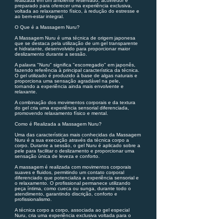
realizada em um ambiente reservado, acolhedor e
preparado para oferecer uma experiência exclusiva,
voltada ao relaxamento físico, à redução do estresse e
ao bem-estar integral.
O Que é a Massagem Nuru?
A Massagem Nuru é uma técnica de origem japonesa
que se destaca pela utilização de um gel transparente
e hidratante, desenvolvido para proporcionar maior
deslizamento durante a sessão.
A palavra "Nuru" significa "escorregadio" em japonês,
fazendo referência à principal característica da técnica.
O gel utilizado é produzido à base de algas naturais e
proporciona uma sensação agradável na pele,
tornando a experiência ainda mais envolvente e
relaxante.
A combinação dos movimentos corporais e da textura
do gel cria uma experiência sensorial diferenciada,
promovendo relaxamento físico e mental.
Como é Realizada a Massagem Nuru?
Uma das características mais conhecidas da Massagem
Nuru é a sua execução através da técnica corpo a
corpo. Durante a sessão, o gel Nuru é aplicado sobre a
pele para facilitar o deslizamento e proporcionar uma
sensação única de leveza e conforto.
A massagem é realizada com movimentos corporais
suaves e fluidos, permitindo um contato corporal
diferenciado que potencializa a experiência sensorial e
o relaxamento. O profissional permanece utilizando
peça íntima, como cueca ou sunga, durante todo o
atendimento, garantindo discrição, conforto e
profissionalismo.
A técnica corpo a corpo, associada ao gel especial
Nuru, cria uma experiência exclusiva voltada para o