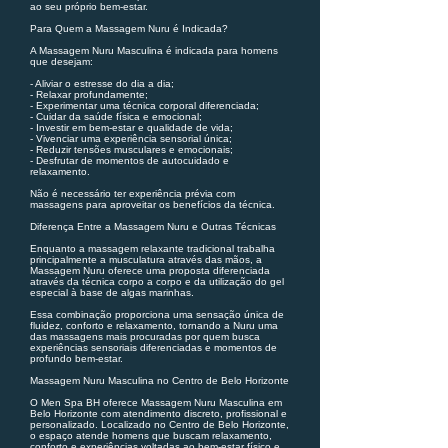
ao seu próprio bem-estar.
Para Quem a Massagem Nuru é Indicada?
A Massagem Nuru Masculina é indicada para homens
que desejam:
- Aliviar o estresse do dia a dia;
- Relaxar profundamente;
- Experimentar uma técnica corporal diferenciada;
- Cuidar da saúde física e emocional;
- Investir em bem-estar e qualidade de vida;
- Vivenciar uma experiência sensorial única;
- Reduzir tensões musculares e emocionais;
- Desfrutar de momentos de autocuidado e
relaxamento.
Não é necessário ter experiência prévia com
massagens para aproveitar os benefícios da técnica.
Diferença Entre a Massagem Nuru e Outras Técnicas
Enquanto a massagem relaxante tradicional trabalha
principalmente a musculatura através das mãos, a
Massagem Nuru oferece uma proposta diferenciada
através da técnica corpo a corpo e da utilização do gel
especial à base de algas marinhas.
Essa combinação proporciona uma sensação única de
fluidez, conforto e relaxamento, tornando a Nuru uma
das massagens mais procuradas por quem busca
experiências sensoriais diferenciadas e momentos de
profundo bem-estar.
Massagem Nuru Masculina no Centro de Belo Horizonte
O Men Spa BH oferece Massagem Nuru Masculina em
Belo Horizonte com atendimento discreto, profissional e
personalizado. Localizado no Centro de Belo Horizonte,
o espaço atende homens que buscam relaxamento,
conforto e experiências voltadas ao bem-estar físico e