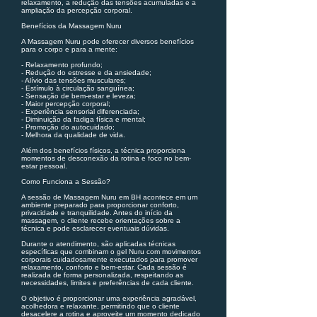
relaxamento, a redução das tensões acumuladas e a
ampliação da percepção corporal.
Benefícios da Massagem Nuru
A Massagem Nuru pode oferecer diversos benefícios
para o corpo e para a mente:
- Relaxamento profundo;
- Redução do estresse e da ansiedade;
- Alívio das tensões musculares;
- Estímulo à circulação sanguínea;
- Sensação de bem-estar e leveza;
- Maior percepção corporal;
- Experiência sensorial diferenciada;
- Diminuição da fadiga física e mental;
- Promoção do autocuidado;
- Melhora da qualidade de vida.
Além dos benefícios físicos, a técnica proporciona
momentos de desconexão da rotina e foco no bem-
estar pessoal.
Como Funciona a Sessão?
A sessão de Massagem Nuru em BH acontece em um
ambiente preparado para proporcionar conforto,
privacidade e tranquilidade. Antes do início da
massagem, o cliente recebe orientações sobre a
técnica e pode esclarecer eventuais dúvidas.
Durante o atendimento, são aplicadas técnicas
específicas que combinam o gel Nuru com movimentos
corporais cuidadosamente executados para promover
relaxamento, conforto e bem-estar. Cada sessão é
realizada de forma personalizada, respeitando as
necessidades, limites e preferências de cada cliente.
O objetivo é proporcionar uma experiência agradável,
acolhedora e relaxante, permitindo que o cliente
desacelere a rotina e aproveite um momento dedicado