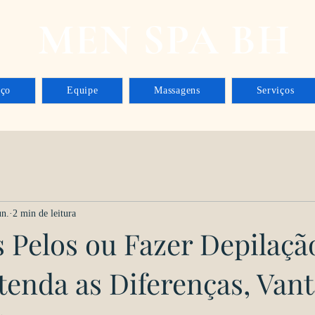
MEN SPA BH
aço
Equipe
Massagens
Serviços
un.
2 min de leitura
 Pelos ou Fazer Depilaçã
tenda as Diferenças, Van