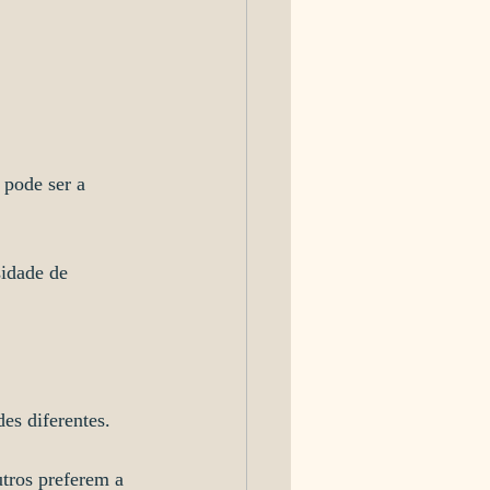
 pode ser a 
sidade de 
es diferentes.
tros preferem a 