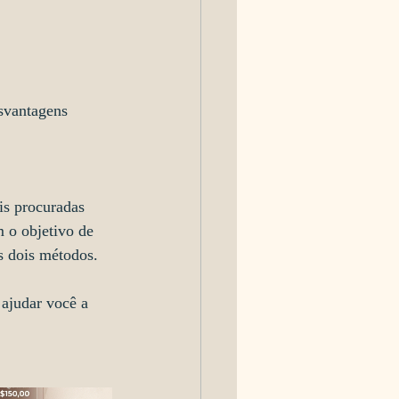
svantagens
s procuradas 
 o objetivo de 
os dois métodos.
 ajudar você a 