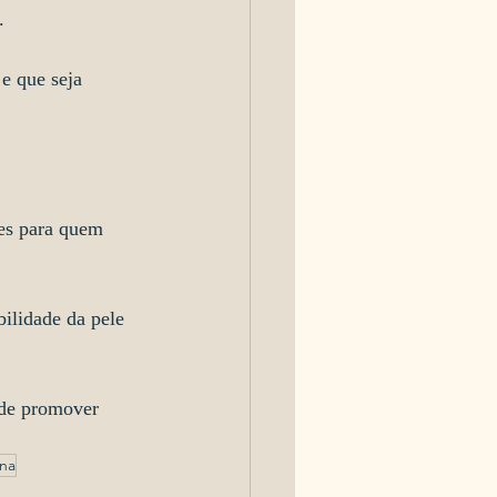
.
e que seja 
tes para quem 
bilidade da pele 
 de promover 
ina