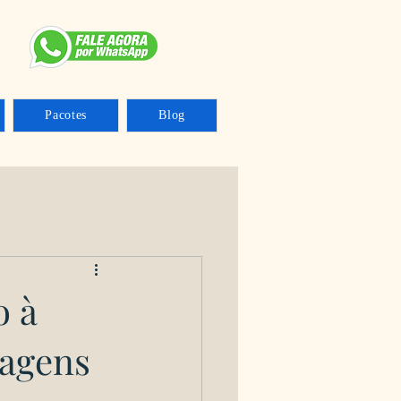
Pacotes
Blog
o à
tagens