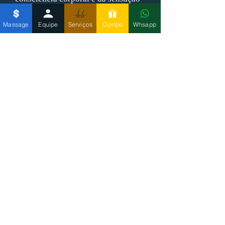
geral de relaxamento e bem-estar.
Massage
Equipe
Serviços
Combo
Whsapp
Por proporcionar resultados tanto
terapêuticos quanto preventivos, a
liberação miofascial tornou-se uma
excelente aliada para quem busca
mais qualidade de vida, conforto
físico, melhor desempenho
esportivo e um corpo mais
equilibrado e funcional.
ATENDIMENTO COM HORA MARCADA
ENDEREÇO
Avenida Augusto de
Lima
​1568 - Centro
Belo Horizonte
ATENDIMENTO
Seg a Sex : 10:00 as 21:00
Sábado: 10:00 as 20:00
​Domingo: 12:00 as 18:00