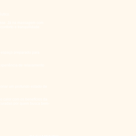
utico.
resse. Já na massagem com
onforto e tranquilidade.
 espaço preparado para
experiência de relaxamento
ionar um profundo estado de
do calor com os benefícios da
ocuradas por quem busca bem-