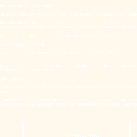
 Massagem com Pedras Quentes
elaxamento e bem-estar, a principal diferença está na utilização do calor terapê
stá nos movimentos manuais que aliviam as tensões musculares e reduzem o est
liza o relaxamento muscular, proporcionando uma sensação ainda mais intensa de c
agem com pedras quentes uma das terapias mais relaxantes disponíveis.
 Centro de Belo Horizonte
lizado em massagem com pedras quentes para homens em Belo Horizonte, em um
spaço atende clientes de toda a cidade e região metropolitana que procuram uma 
o e foco na qualidade do serviço.
edras Quentes
ntes em Belo Horizonte, capaz de aliviar tensões, reduzir o estresse e proporc
 ideal.
, renovação e equilíbrio através de uma técnica que combina o poder terapêutico 
e descubra por que a massagem com pedras quentes é uma das terapias mais pr