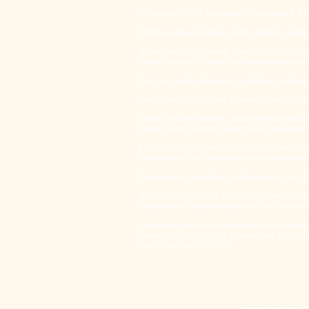
Diferença Entre a Massagem Relaxante e a
Embora ambas tenham como objetivo promover r
Na massagem relaxante masculina, o foco e
pedras quentes, o calor das pedras potencia
Por isso, muitas pessoas consideram a mass
Massagem com Pedras Quentes Masculina no
O Men Spa BH oferece atendimento especia
proporcionar conforto, discrição e bem-estar.
Localizado no Centro de Belo Horizonte, o e
diferenciada, com atendimento individualizad
Descubra os Benefícios da Massagem com P
Se você procura uma massagem com pedras que
relaxamento, essa terapia pode ser a escolha
Permita-se viver uma experiência de conforto
massagem profissional. Agende sua sessão 
estar e qualidade de vida.