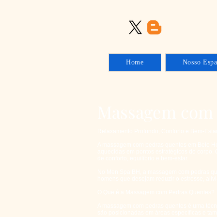
Home
Nosso Esp
Massagem com 
Relaxamento Profundo, Conforto e Bem-Esta
A massagem com pedras quentes em Belo Hor
aquecidas em pontos estratégicos do corpo. O
de conforto, equilíbrio e bem-estar.
No Men Spa BH, a massagem com pedras quen
homens que desejam reduzir o estresse, aliv
O Que é a Massagem com Pedras Quentes?
A massagem com pedras quentes é uma técnica 
são posicionadas em áreas específicas e ta