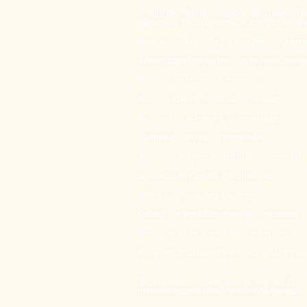
O calor penetra nas camadas musculares, fa
tradicional. Essa combinação torna a experiê
Benefícios da Massagem com Pedras Quent
A massagem terapêutica com pedras quentes e
Relaxamento muscular profundo;
Alívio de dores e tensões acumuladas;
Redução do estresse e da ansiedade;
Melhora da circulação sanguínea;
Auxílio na redução da fadiga física e mental;
Sensação de conforto e acolhimento;
Melhora da qualidade do sono;
Estímulo ao equilíbrio energético do corpo;
Promoção do bem-estar físico e emocional;
Aumento da sensação de relaxamento e tranq
A combinação do calor com as técnicas de m
muscular intensa ou altos níveis de estresse.