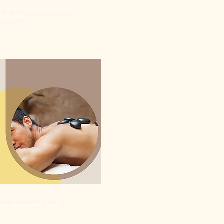
os benefícios da massagem
mocionais.
 que apresentam tensão