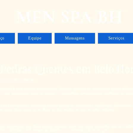
MEN SPA BH
aço
Equipe
Massagens
Serviços
Pedras Quentes em Belo Hor
r para Corpo e Mente
izonte é uma terapia que combina técnicas manuais de massagem com a aplicaç
 calor das pedras ajuda a relaxar a musculatura, aliviar tensões profundas e pro
tes masculina é realizada em um ambiente reservado e acolhedor, oferecendo u
iar dores musculares e desfrutar de momentos de relaxamento profundo.
terapêutica que utiliza pedras naturais aquecidas para transmitir calor ao corp
mbém utilizadas pelo terapeuta durante os movimentos da massagem.