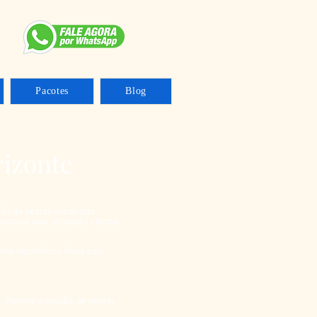
Pacotes
Blog
izonte
ão de pedras vulcânicas
porcionar uma sensação intensa
ma experiência única para
o. Durante a sessão, as pedras