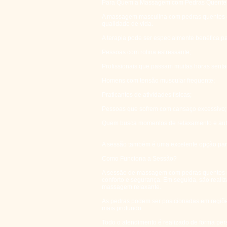
Para Quem a Massagem com Pedras Quentes
A massagem masculina com pedras quentes em
qualidade de vida.
A terapia pode ser especialmente benéfica pa
Pessoas com rotina estressante;
Profissionais que passam muitas horas sent
Homens com tensão muscular frequente;
Praticantes de atividades físicas;
Pessoas que sofrem com cansaço excessivo;
Quem busca momentos de relaxamento e aut
A sessão também é uma excelente opção para
Como Funciona a Sessão?
A sessão de massagem com pedras quentes m
conforto e segurança. Em seguida, são real
massagem relaxante.
As pedras podem ser posicionadas em regiõe
mais profundo.
Todo o atendimento é realizado de forma per