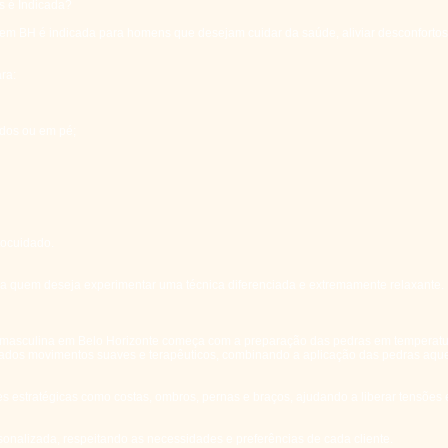
 é Indicada?
 BH é indicada para homens que desejam cuidar da saúde, aliviar desconfortos 
ra:
ados ou em pé;
ocuidado.
 quem deseja experimentar uma técnica diferenciada e extremamente relaxante.
asculina em Belo Horizonte começa com a preparação das pedras em temperatu
izados movimentos suaves e terapêuticos, combinando a aplicação das pedras aqu
s estratégicas como costas, ombros, pernas e braços, ajudando a liberar tensõe
sonalizada, respeitando as necessidades e preferências de cada cliente.