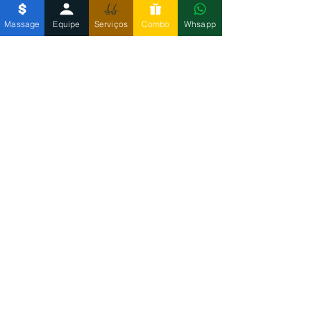
uma região de fácil acesso no
Centro de Belo Horizonte,
Massage
Equipe
Serviços
Combo
Whsapp
atendendo clientes de toda a cidade
e região metropolitana. Nosso
espaço foi desenvolvido para
oferecer conforto, discrição e um
atendimento diferenciado para
homens que valorizam saúde,
relaxamento e qualidade de vida.
Se você procura uma massagem
relaxante masculina no Centro de
Belo Horizonte, um ambiente seguro
e profissionais qualificados para
cuidar do seu bem-estar, o Men Spa
BH está preparado para recebê-lo.
Invista no Seu Bem-Estar
Reservar um momento para cuidar
de si mesmo é fundamental para
manter o equilíbrio entre corpo e
mente. A massagem relaxante em