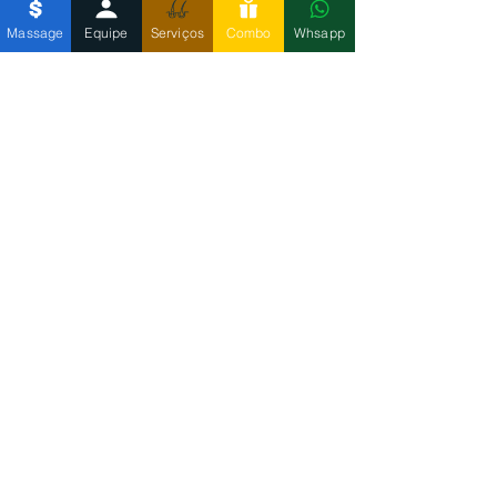
Massage
Equipe
Serviços
Combo
Whsapp
Pacote Nuru.png