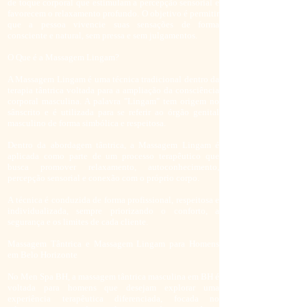
de toque corporal que estimulam a percepção sensorial e
favorecem o relaxamento profundo. O objetivo é permitir
que a pessoa vivencie suas sensações de forma
consciente e natural, sem pressa e sem julgamentos.
O Que é a Massagem Lingam?
A Massagem Lingam é uma técnica tradicional dentro da
terapia tântrica voltada para a ampliação da consciência
corporal masculina. A palavra "Lingam" tem origem no
sânscrito e é utilizada para se referir ao órgão genital
masculino de forma simbólica e respeitosa.
Dentro da abordagem tântrica, a Massagem Lingam é
aplicada como parte de um processo terapêutico que
busca promover relaxamento, autoconhecimento,
percepção sensorial e conexão com o próprio corpo.
A técnica é conduzida de forma profissional, respeitosa e
individualizada, sempre priorizando o conforto, a
segurança e os limites de cada cliente.
Massagem Tântrica e Massagem Lingam para Homens
em Belo Horizonte
No Men Spa BH, a massagem tântrica masculina em BH é
voltada para homens que desejam explorar uma
experiência terapêutica diferenciada, focada no