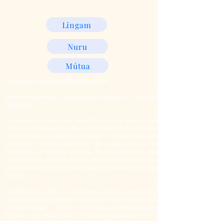
Lingam
Nuru
Mútua
Massagem Tântrica em Belo Horizonte
Autoconhecimento, Consciência Corporal e Expansão
Sensorial
A massagem tântrica em Belo Horizonte é uma terapia
corporal voltada para o desenvolvimento da consciência
corporal, do relaxamento profundo e da ampliação da
percepção sensorial. Diferente de outras técnicas de
massagem, a terapia tântrica busca promover uma
conexão mais profunda entre corpo e mente, ajudando a
liberar tensões físicas e emocionais acumuladas ao longo
da vida.
No Men Spa BH, a massagem tântrica masculina é
realizada em um ambiente seguro, reservado e acolhedor,
proporcionando uma experiência individualizada
voltada ao bem-estar, ao autoconhecimento e à