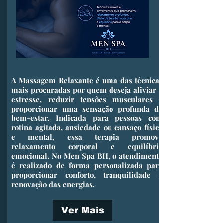
​A Massagem Relaxante é uma das técnicas
mais procuradas por quem deseja aliviar o
estresse, reduzir tensões musculares e
proporcionar uma sensação profunda de
bem-estar. Indicada para pessoas com
rotina agitada, ansiedade ou cansaço físico
e mental, essa terapia promove
relaxamento corporal e equilíbrio
emocional. No Men Spa BH, o atendimento
é realizado de forma personalizada para
proporcionar conforto, tranquilidade e
renovação das energias.
Ver Mais