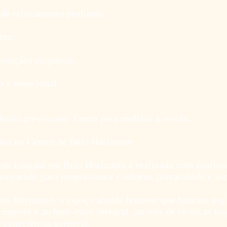
 de relaxamento profundo;
nto;
nsações corporais;
co e emocional.
ência prévia com Tantra para realizar a sessão.
a no Centro de Belo Horizonte
 Lingam em Belo Horizonte é realizada com profissio
reparado para proporcionar conforto, privacidade e ac
elo Horizonte, o espaço atende homens que buscam expe
mento e ao bem-estar integral, através de técnicas insp
a consciência corporal.