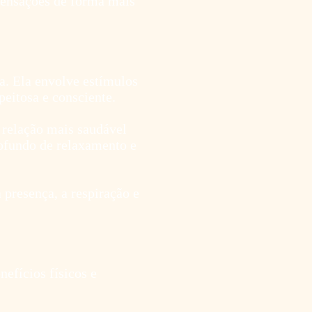
sensações de forma mais
a. Ela envolve estímulos
peitosa e consciente.
 relação mais saudável
ofundo de relaxamento e
 presença, a respiração e
fícios físicos e