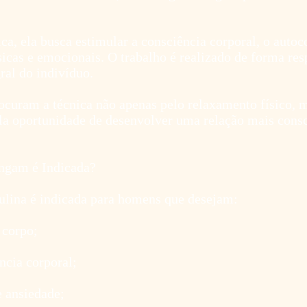
ca, ela busca estimular a consciência corporal, o auto
icas e emocionais. O trabalho é realizado de forma resp
ral do indivíduo.
rocuram a técnica não apenas pelo relaxamento físico,
la oportunidade de desenvolver uma relação mais cons
ngam é Indicada?
ina é indicada para homens que desejam:
 corpo;
ncia corporal;
e ansiedade;