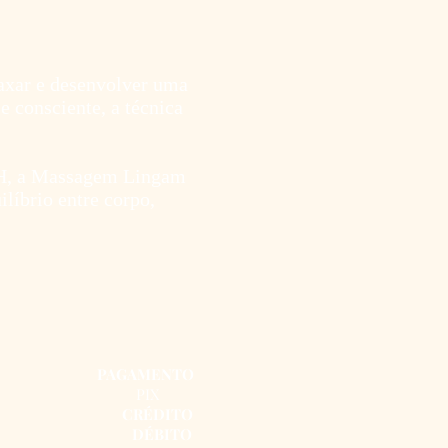
axar e desenvolver uma
 consciente, a técnica
 BH, a Massagem Lingam
líbrio entre corpo,
PAGAMENTO
PIX
CRÉDITO
DÉBITO