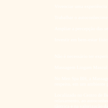
Vivenciar uma experiência
Trabalhar o autoconhecime
Ampliar a percepção das se
Investir em bem-estar físi
Não é necessário ter experi
Massagem Lingam Masculin
No Men Spa BH, a Massagem
respeito, em um ambiente p
Localizado no Centro de B
relaxamento, ao autoconheci
tântrica e na valorização d