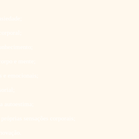
nsiedade;
corporal;
onhecimento;
corpo e mente;
as e emocionais;
orial;
a autoestima;
 próprias sensações corporais;
enovação.