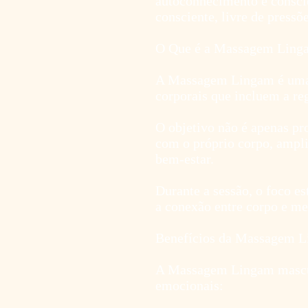
autoconhecimento e consci
consciente, livre de pressõ
O Que é a Massagem Ling
A Massagem Lingam é uma té
corporais que incluem a reg
O objetivo não é apenas pr
com o próprio corpo, ampl
bem-estar.
Durante a sessão, o foco es
a conexão entre corpo e me
Benefícios da Massagem 
A Massagem Lingam masculi
emocionais: