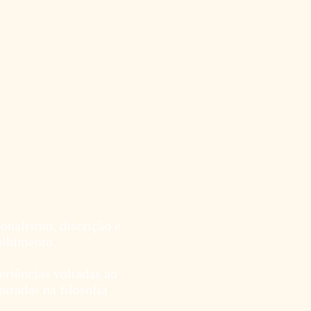
nalismo, discrição e
olhimento.
riências voltadas ao
iradas na filosofia