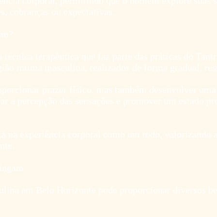
ência corporal, permitindo que o homem explore suas 
es, cobranças ou expectativas.
am?
cnica terapêutica que faz parte das práticas do Tantr
ião íntima masculina, realizados de forma gradual, res
oporcionar prazer físico, mas também desenvolver uma
iar a percepção das sensações e promover um estado pr
tá na experiência corporal como um todo, valorizando a
nte.
Lingam
na em Belo Horizonte pode proporcionar diversos bene