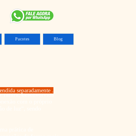
Pacotes
Blog
endida separadamente .
 Tantra, desenvolvida
onexão com o próprio
ão de luz", sendo
ma prática de