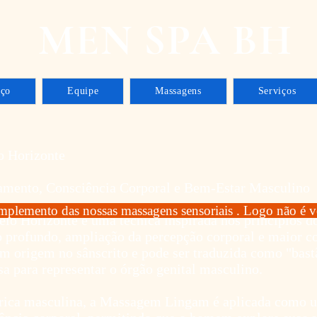
MEN SPA BH
aço
Equipe
Massagens
Serviços
 Horizonte
amento, Consciência Corporal e Bem-Estar Masculino
plemento das nossas massagens sensoriais . Logo não é v
 Horizonte é uma técnica inspirada nos princípios do
 profundo, ampliação da percepção corporal e maior c
m origem no sânscrito e pode ser traduzida como "bast
sa para representar o órgão genital masculino.
ntrica masculina, a Massagem Lingam é aplicada como u