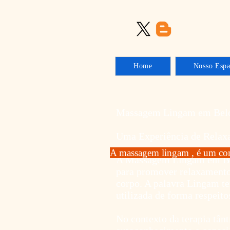
Home
Nosso Esp
Massagem Lingam em Belo
Uma Experiência de Relax
A massagem lingam , é um com
A Massagem Lingam em Belo
para promover relaxamento
corpo. A palavra Lingam te
utilizada de forma respeito
No contexto da terapia tâ